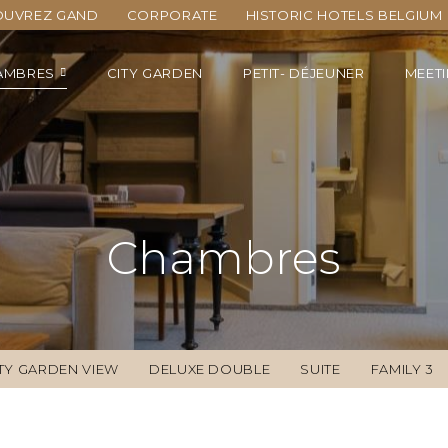
OUVREZ GAND
CORPORATE
HISTORIC HOTELS BELGIUM
AMBRES
CITY GARDEN
PETIT- DÉJEUNER
MEET
Chambres
TY GARDEN VIEW
DELUXE DOUBLE
SUITE
FAMILY 3