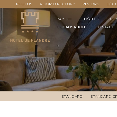
PHOTOS
ROOM DIRECTORY
REVIEWS
DÉC
ACCUEIL
HÔTEL
CH
LOCALISATION
CONTACT
STANDARD
STANDARD CI