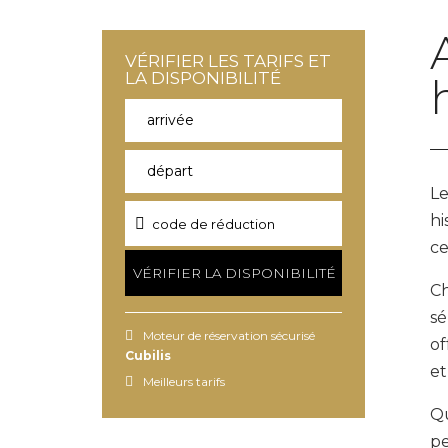
VÉRIFIER LES TARIFS ET
LA DISPONIBILITÉ
arrivée
départ
Le
hi
ce
VÉRIFIER LA DISPONIBILITÉ
Ch
sé
Moteur de réservation sécurisé
of
Cubilis
et
Meilleurs tarifs
Qu
pe